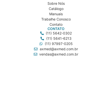
Sobre Nós
Catálogo
Manuais
Trabalhe Conosco
Contato
CONTATO
(11) 5642-0302
(11) 5641-6213
(11) 97997-0205
axmed@axmed.com.br
vendas@axmed.com.br
axmed.sp
ENDEREÇOS
AXMEDICAL
Rua Brasil, 120
Americanópolis - São Paulo/SP
AXMED
Rua Dona Aurora Alegretti, 81
Jd. Caravelas - São Paulo/SP