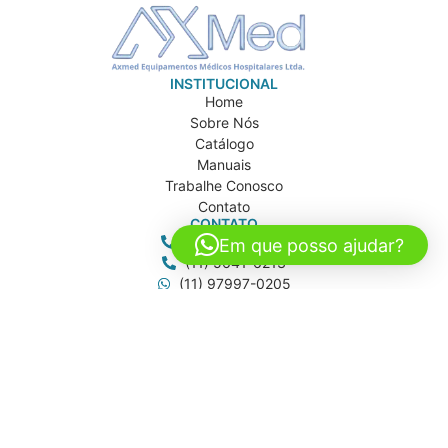
INSTITUCIONAL
Home
Sobre Nós
Catálogo
Manuais
Trabalhe Conosco
Contato
CONTATO
(11) 5642-0302
Em que posso ajudar?
(11) 5641-6213
(11) 97997-0205
axmed@axmed.com.br
vendas@axmed.com.br
axmed.sp
ENDEREÇOS
AXMEDICAL
Rua Brasil, 120
Americanópolis - São Paulo/SP