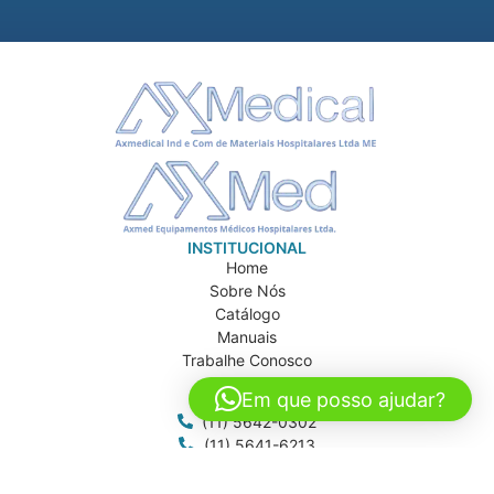
INSTITUCIONAL
Home
Sobre Nós
Catálogo
Manuais
Trabalhe Conosco
Contato
Em que posso ajudar?
CONTATO
(11) 5642-0302
(11) 5641-6213
(11) 97997-0205
axmed@axmed.com.br