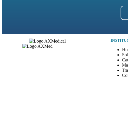
INSTITU
Ho
So
Ca
Ma
Tr
Co