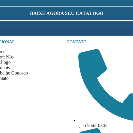
BAIXE AGORA SEU CATÁLOGO
CIONAL
CONTATO
me
bre Nós
tálogo
nuais
abalhe Conosco
ntato
(11) 5642-0302