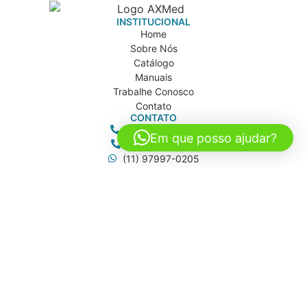
INSTITUCIONAL
Home
Sobre Nós
Catálogo
Manuais
Trabalhe Conosco
Contato
CONTATO
(11) 5642-0302
Em que posso ajudar?
(11) 5641-6213
(11) 97997-0205
axmed@axmed.com.br
vendas@axmed.com.br
axmed.sp
ENDEREÇOS
AXMEDICAL
Rua Brasil, 120
Americanópolis - São Paulo/SP
AXMED
Rua Dona Aurora Alegretti, 81
Jd. Caravelas - São Paulo/SP