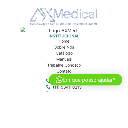
INSTITUCIONAL
Home
Sobre Nós
Catálogo
Manuais
Trabalhe Conosco
Contato
CONTATO
Em que posso ajudar?
(11) 5642-0302
(11) 5641-6213
(11) 97997-0205
axmed@axmed.com.br
vendas@axmed.com.br
axmed.sp
ENDEREÇOS
AXMEDICAL