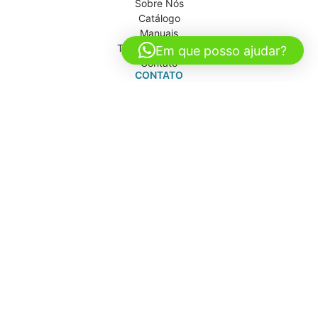
Sobre Nós
Catálogo
Manuais
Trabalhe Conosco
Em que posso ajudar?
Contato
CONTATO
(11) 5642-0302
(11) 5641-6213
(11) 97997-0205
axmed@axmed.com.br
vendas@axmed.com.br
axmed.sp
ENDEREÇOS
AXMEDICAL
Rua Brasil, 120
Americanópolis - São Paulo/SP
AXMED
Rua Dona Aurora Alegretti, 81
Jd. Caravelas - São Paulo/SP
POLÍTICA DA QUALIDADE