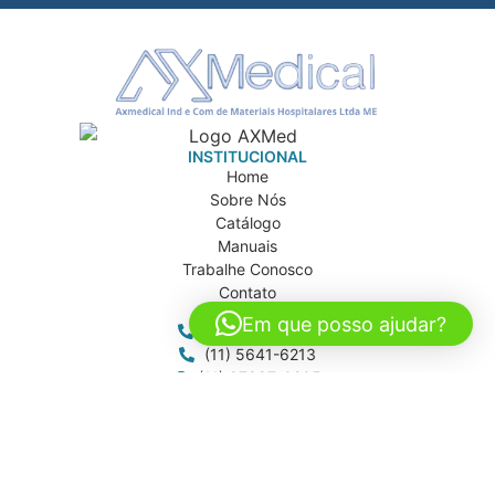
INSTITUCIONAL
Home
Sobre Nós
Catálogo
Manuais
Trabalhe Conosco
Contato
CONTATO
Em que posso ajudar?
(11) 5642-0302
(11) 5641-6213
(11) 97997-0205
axmed@axmed.com.br
vendas@axmed.com.br
axmed.sp
ENDEREÇOS