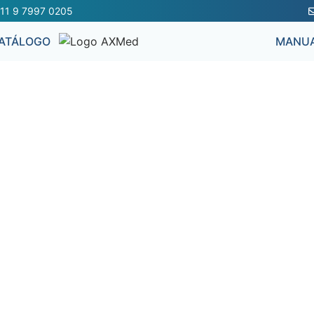
11 9 7997 0205
ATÁLOGO
MANUA