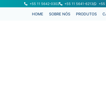
+55 11 5642-0302
+55 11 5641-6213
+55 
HOME
SOBRE NÓS
PRODUTOS
C