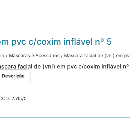
em pvc c/coxim inflável nº 5
cio
/
Máscaras e Acessórios
/ Máscara facial de (vni) em pv
scara facial de (vni) em pvc c/coxim inflável nº
Descrição
CÓD. 2515/5