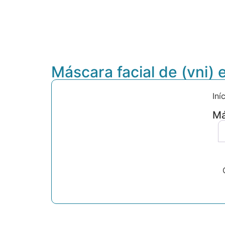
Máscara facial de (vni) 
Iní
Má