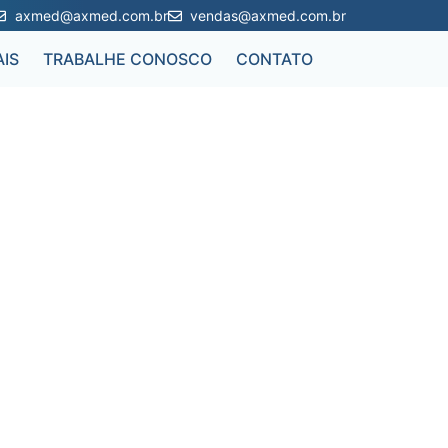
axmed@axmed.com.br
vendas@axmed.com.br
IS
TRABALHE CONOSCO
CONTATO
PRODUTO