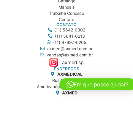
Catálogo
Manuais
Trabalhe Conosco
Contato
CONTATO
(11) 5642-0302
(11) 5641-6213
(11) 97997-0205
axmed@axmed.com.br
vendas@axmed.com.br
axmed.sp
ENDEREÇOS
AXMEDICAL
Rua Brasil, 120
Em que posso ajudar?
Americanópolis - São Paulo/SP
AXMED
Rua Dona Aurora Alegretti, 81
Jd. Caravelas - São Paulo/SP
POLÍTICA DA QUALIDADE
POLÍTICA DE PRIVACIDADE
©️ 2026 - AXMED | TODOS OS DIREITOS RESERVADOS