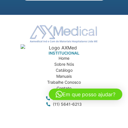
INSTITUCIONAL
Home
Sobre Nós
Catálogo
Manuais
Trabalhe Conosco
Contato
CONTATO
Em que posso ajudar?
(11) 5642-0302
(11) 5641-6213
(11) 97997-0205
axmed@axmed.com.br
vendas@axmed.com.br