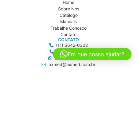
Home
Sobre Nós
Catálogo
Manuais
Trabalhe Conosco
Contato
CONTATO
(11) 5642-0302
(11) 5641-6213
Em que posso ajudar?
(11) 97997-0205
axmed@axmed.com.br
vendas@axmed.com.br
axmed.sp
ENDEREÇOS
AXMEDICAL
Rua Brasil, 120
Americanópolis - São Paulo/SP
AXMED
Rua Dona Aurora Alegretti, 81
Jd. Caravelas - São Paulo/SP