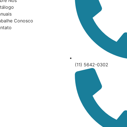
bre Nós
tálogo
nuais
abalhe Conosco
ntato
(11) 5642-0302